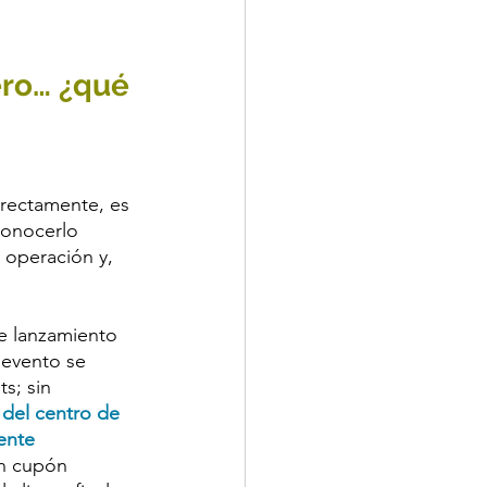
ero… ¿qué 
rectamente, es 
conocerlo 
 operación y, 
e lanzamiento 
 evento se 
s; sin 
 del centro de 
ente 
un cupón 