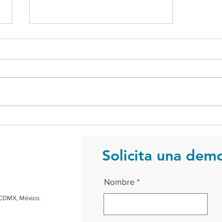
El corazón de los servicios
de tu negocio
Solicita una dem
Nombre
 CDMX, México.