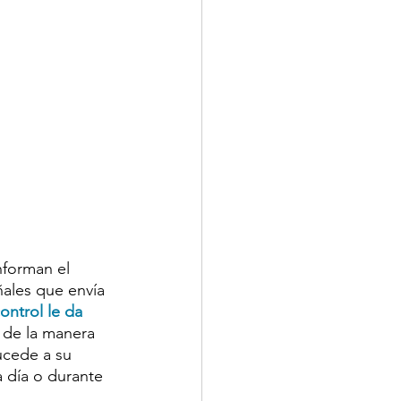
nforman el 
ñales que envía 
ontrol le da 
 de la manera 
ucede a su 
a día o durante 