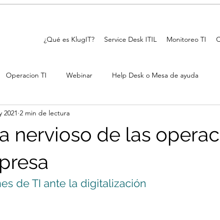
¿Qué es KlugIT?
Service Desk ITIL
Monitoreo TI
C
Operacion TI
Webinar
Help Desk o Mesa de ayuda
y 2021
2 min de lectura
ma nervioso de las opera
presa
es de TI ante la digitalización