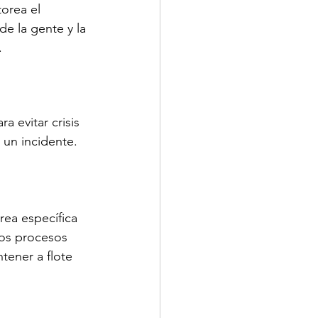
orea el 
e la gente y la 
.
a evitar crisis 
 un incidente.
ea específica 
Los procesos 
ener a flote 