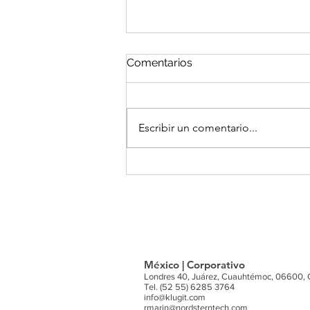
Comentarios
Escribir un comentario...
Objetivo de los centros de
operación para tu empresa
México | Corporativo
Londres 40, Juárez, Cuauhtémoc, 06600,
Tel. (52 55) 6285 3764
info@klugit.com
rmarin@nordsterntech.com