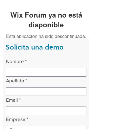
Wix Forum ya no está
disponible
Esta aplicación ha sido descontinuada.
Si necesitas una app de comunidad,
Solicita una demo
usa Wix Groups.
Nombre
Apellido
Email
Empresa