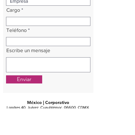
Cargo
Teléfono
Escribe un mensaje
Enviar
México | Corporativo
Londres 40, Juárez, Cuauhtémoc, 06600, CDMX,
México.
Tel.
(52 55) 6285 3764
info@klugit.com
rmarin@nordsterntech.com
México | Región Norte